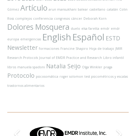
Artículo
Gómez
arun mansukhani
balear
castellano
catalán
Colin
Ross
complejos
conferencia
congresos
cáncer
Deborah Korn
Dolores Mosquera
duelo
elsa faretta
emdr
emdr
English
Español
ESTD
europa
emergencias
Newsletter
formaciones
Francine Shapiro
Hoja de trabajo
JMIR
Research Protocols
Journal of EMDR Practice and Research
Libro infantil
Natalia Seijo
libros
manuela spadoni
Olga Winkler
praga
Protocolo
psicosomática
roger solomon
test psicométricos y escalas
trastornos alimentarios