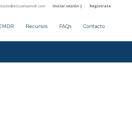
ntacto@escuelaemdr.com
Iniciar sesión |
Regístrate
a EMDR
Recursos
FAQs
Contacto