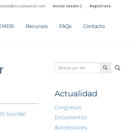
ntacto@escuelaemdr.com
Iniciar sesión |
Regístrate
a EMDR
Recursos
FAQs
Contacto
Buscar:
Botón
r
de
búsqueda
Actualidad
Congresos
h Suicidal
Documentos
Autolesiones