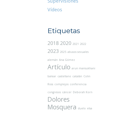
Supervisiones
Vídeos
Etiquetas
2018
2020
2021
2022
2023
2025
abusos sexuales
alemán
Ana Gómez
Artículo
arun mansukhani
balear
castellano
catalán
Colin
Ross
complejos
conferencia
congresos
cáncer
Deborah Korn
Dolores
Mosquera
duelo
elsa