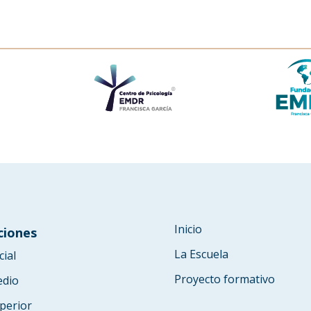
Inicio
ciones
La Escuela
cial
Proyecto formativo
edio
perior