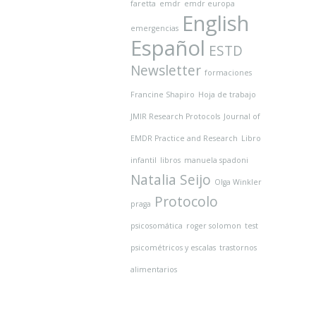
faretta
emdr
emdr europa
English
emergencias
Español
ESTD
Newsletter
formaciones
Francine Shapiro
Hoja de trabajo
JMIR Research Protocols
Journal of
EMDR Practice and Research
Libro
infantil
libros
manuela spadoni
Natalia Seijo
Olga Winkler
Protocolo
praga
psicosomática
roger solomon
test
psicométricos y escalas
trastornos
alimentarios