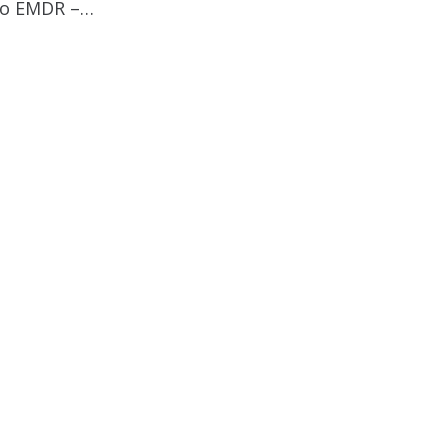
jo EMDR –…