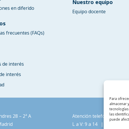
Nuestro equipo
ones en diferido
Equipo docente
os
as frecuentes (FAQs)
s de interés
de interés
ad
Para ofrece
almacenar y
tecnologías
las identifi
ndres 28 – 2ª A
Atención telefónica
puede afecta
Madrid
L a V: 9 a 14 | L a J: 15 a 