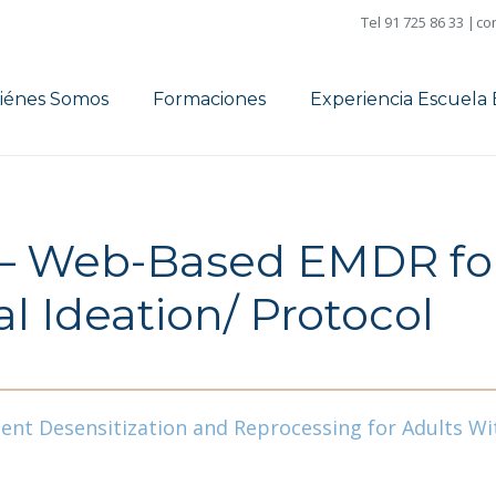
Tel 91 725 86 33 |
co
iénes Somos
Formaciones
Experiencia Escuel
21 – Web-Based EMDR fo
l Ideation/ Protocol
nt Desensitization and Reprocessing for Adults Wit