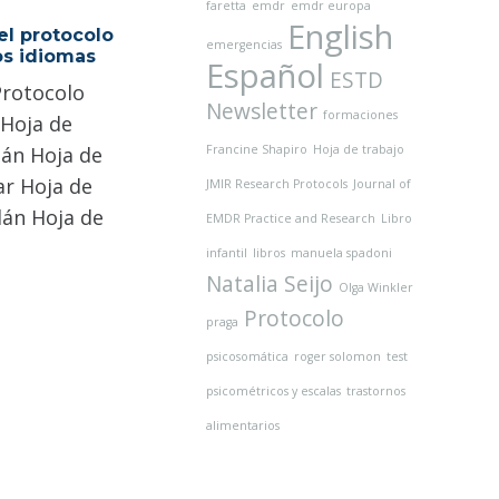
faretta
emdr
emdr europa
English
el protocolo
emergencias
os idiomas
Español
ESTD
Protocolo
Newsletter
formaciones
 Hoja de
Francine Shapiro
Hoja de trabajo
án Hoja de
ar Hoja de
JMIR Research Protocols
Journal of
lán Hoja de
EMDR Practice and Research
Libro
infantil
libros
manuela spadoni
Natalia Seijo
Olga Winkler
Protocolo
praga
psicosomática
roger solomon
test
psicométricos y escalas
trastornos
alimentarios