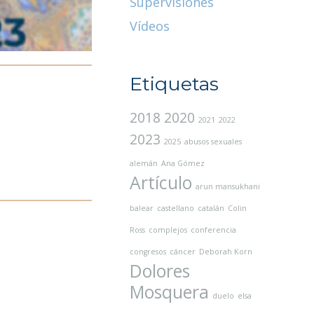
Supervisiones
Vídeos
Etiquetas
2018
2020
2021
2022
2023
2025
abusos sexuales
alemán
Ana Gómez
Artículo
arun mansukhani
balear
castellano
catalán
Colin
Ross
complejos
conferencia
congresos
cáncer
Deborah Korn
Dolores
Mosquera
duelo
elsa