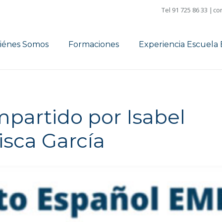
Tel 91 725 86 33 |
co
iénes Somos
Formaciones
Experiencia Escuel
partido por Isabel
isca García