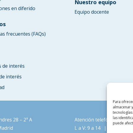
Nuestro equipo
ones en diferido
Equipo docente
os
as frecuentes (FAQs)
s de interés
de interés
ad
Para ofrece
almacenar y
tecnologías
las identifi
ndres 28 – 2ª A
Atención telefónica
puede afecta
Madrid
L a V: 9 a 14 | L a J: 15 a 