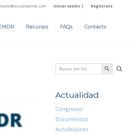
ntacto@escuelaemdr.com
Iniciar sesión |
Regístrate
a EMDR
Recursos
FAQs
Contacto
Buscar:
Botón
de
búsqueda
Actualidad
Congresos
Documentos
Autolesiones